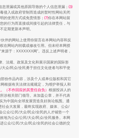
信息泄漏或其他原因导致的个人信息泄漏；
⑶
毒侵入或政府管制而造成的暂时性网站关闭
明的使用方式或免责情形；
⑺
你在本网站留
您的行为而直接或间接引起的法律责任，与
将不定期更新本声明。
“神药”背后的真相
合作伙伴的网站上使用你留言在本网站内容和反
权在网站内转载或修改引用。但未经本网授
源于：XXXXXXX网”。违反上述声明者，
法律、法规、政策及文化和展示国家的国际形
大众/民众/全民勇于担任文化使者与和平使
的部份作品内容，涉及个人或单位版权和其它
本网根据有关法律法规规定，为维护举报人和
认。（不作回应的其责任自负）
根据投诉人的
至所涉相关部门领导。未加盖公章，并不代表
督，实为中国向全球发展营造良好舆论氛围。通
促进社会大发展，最终实现政府、媒体、公众/
公众/公民/大众/民众/全民的人才铺垫一个
法官巧妙执行解纠纷
地为公众/公民/大众/民众/全民服务。本网
进公众/公民/大众/民众/全民的社会公德的交