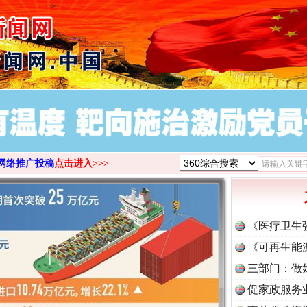
>
茶叶“炒上天”
网络推广投稿
点击进入>>>
《医疗卫生
《可再生能
三部门：做
谢谢有你温暖了四季
促家政服务