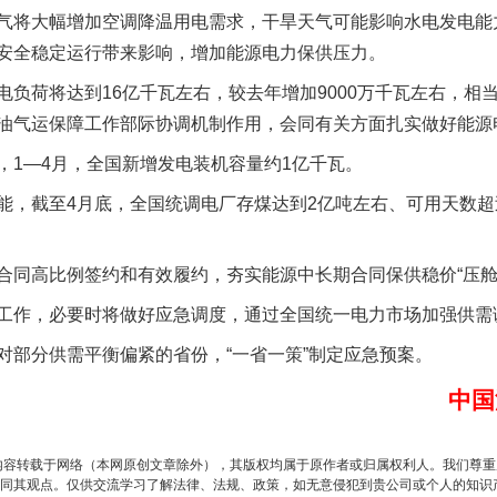
气将大幅增加空调降温用电需求，干旱天气可能影响水电发电能
安全稳定运行带来影响，增加能源电力保供压力。
魏明亮严重违纪违法案透视
荷将达到16亿千瓦左右，较去年增加9000万千瓦左右，相
油气运保障工作部际协调机制作用，会同有关方面扎实做好能源
1—4月，全国新增发电装机容量约1亿千瓦。
截至4月底，全国统调电厂存煤达到2亿吨左右、可用天数超过3
高比例签约和有效履约，夯实能源中长期合同保供稳价“压舱
作，必要时将做好应急调度，通过全国统一电力市场加强供需
生物安全法正式实施
分供需平衡偏紧的省份，“一省一策”制定应急预案。
中国
内容转载于网络（本网原创文章除外），其版权均属于原作者或归属权利人。我们尊
同其观点。仅供交流学习了解法律、法规、政策，如无意侵犯到贵公司或个人的知识