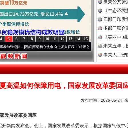
事关公共资
《生态环境
读
四部门印发
多部门联合
《美丽中国
4
5
6
7
8
9
10
11
12
13
14
15
未来五年，
纪律..
·[视频]
牢记初心使命 奋进复兴征程丨“转折之城”激荡..
·[视频]
牢记初心使命 奋
事关人工智
今年投资意愿榜揭晓
夏高温如何保障用电，国家发展改革委回
发布时间：2026-05-24 
家发展改革委回应
开新闻发布会。会上，国家发展改革委表示，根据国家气候中