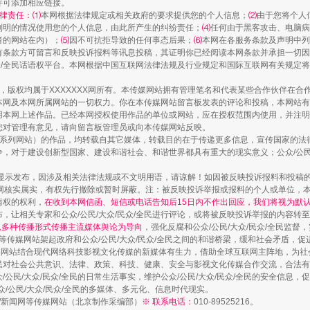
并可添加相应链接。
律责任：⑴
本网根据法律规定或相关政府的要求提供您的个人信息；
⑵
由于您将个人
列明的情况使用您的个人信息，由此所产生的纠纷责任；
⑷
任何由于黑客攻击、电脑病
者的网站在内）；
⑸
因不可抗拒导致的任何事态后果；
⑹
本网在各服务条款及声明中列
有条款方可留言和反映投诉报料等讯息投稿，其证明你已经阅读本网条款并承担一切因
民众/全民话语权平台。本网根据中国互联网法律法规及行业规定和国际互联网有关规定
茶叶“炒上天”
作品，版权均属于XXXXXXX网所有。本传媒网站拥有管理笔名和代表某些合作伙伴在
本网及本网所属网站的一切权力。你在本传媒网站留言板发表的评论和投稿，本网站有
本网上述作品。已经本网授权使用作品的单位或网站，应在授权范围内使用，并注明“来
您对管理有意见，请向留言板管理员或向本传媒网站反映。
本传媒系列网站）的作品，均转载自其它媒体，转载目的在于传递更多信息，宣传国家的
，对于建设创新型国家、建设和谐社会、和谐世界都具有重大的现实意义；公众/公民/
显示发布，因涉及相关法律法规或不文明用语，请谅解！如因被反映投诉报料和投稿
网核实属实，有权先行撤除或暂时屏蔽。注：被反映投诉举报或报料的个人或单位，
情权的权利，
在收到本网信函、短信或电话告知后15日内不作出回应，我们将视为默
，让相关专家和公众/公民/大众/民众/全民进行评论，或将被反映投诉举报的内容转
网以多种传播形式传播主流媒体舆论为导向
，强化反腐和公众/公民/大众/民众/全民监
等传媒网站架起政府和公众/公民/大众/民众/全民之间的和谐桥梁，缓和社会矛盾，
媒网站结合现代网络科技影视文化传媒的新媒体有生力，借助全球互联网主阵地，为社会
谢谢有你温暖了四季
全民对社会公共意识、法律、政策、科技、健康、安全与影视文化传媒合作交流，合法有效
公民/大众/民众/全民的日常生活事实，维护公众/公民/大众/民众/全民的安全信息，促
众/公民/大众/民众/全民的多媒体、多元化、信息时代现实。
法制/新闻网等传媒网站（北京制作采编部）
※ 联系电话：
010-89525216。