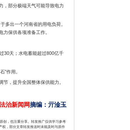
力，部分极端天气可能导致电力
千亩耕地变“别墅”
当于多出一个河南省的用电负荷。
电力保供各项准备工作。
0天；水电蓄能超过800亿千
石”作用。
调节，提升全国整体保供能力。
别拿“量子”当幌子
法治新闻网
摘编
：
亓淦玉
重原创，也注重分享。转发推广仅供学习参考
产权，部分文章转发推送时未能及时与原作