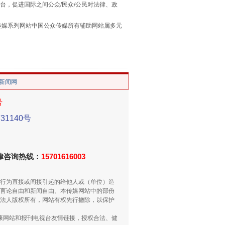
台，促进国际之间公众/民众/公民对法律、政
用生命托举生命
本传媒系列网站中国公众传媒所有辅助网站属多元
。
/新闻网
号
1140号
侵吞公款13万，颠沛流离20年
法律咨询热线：
15701616003
行为直接或间接引起的给他人或（单位）造
言论自由和新闻自由。本传媒网站中的部份
法人版权所有，网站有权先行撤除，以保护
健康网站和报刊电视台友情链接，授权合法、健