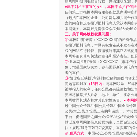
康网站和报刊电视台转载，并请注明来源，
●就下列相关事宜的发生，本网不承担任何法
任何第三方根据本网各服务条款及声明中所
（包括在本网的企业、公司网站和共同合作
言的内容和反映投诉报料信息人承认本网所
本网无关。本网只是提供公众/公民/大众/
网上购药对药下症？
三、关于网络版权权属问题：
①
本网注明“来源：XXXXXXX网”的所有
映投诉报料信息，本网有权发布或不发布在
权的网站不得转载、摘编或利用其它方式使用
本网将追究其相关法律责任和经济责任。如
②
凡本网注明“来源：XXXXXXX”（非
象，增强国家软实力，参与国际新闻舆论竞争
者的重任。
③
如你所反映投诉报料和投稿的部份内容未
问题需即时在
（15日内）
与本网联系，经本
被举报人的权利，任何公民都有陈述权和知
要求将被举报人姓名、地址、单位、实名公布
本网赞同其观点和对其真实性负责。
● 本
过中国公众传媒/中国公共传媒/中国全民传媒
公民/大众/民众/全民三者的和谐统一。本传
这是一记警钟！
平台，促进国际之间公众/公民/大众/民众/
站以互联网网络信息传媒为主，全面贴近公众/
往；展现“服务百姓”和“说真话、重实事”的公
※ 联系方式：
中国/公众/公共/全民/法治/