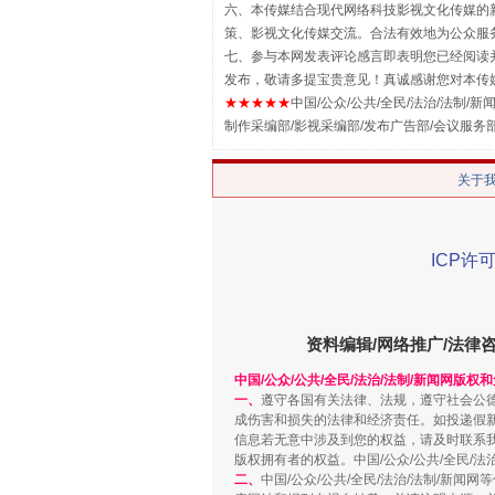
六、本传媒结合现代网络科技影视文化传媒的新
漫山遍野的桃花与雪山、麦地、白
策、影视文化传媒交流。合法有效地为公众服
七、参与本网发表评论感言即表明您已经阅读并
发布，敬请多提宝贵意见！真诚感谢您对本传
★★★★★
中国/公众/公共/全民/法治/法制/新闻
制作采编部/影视采编部/发布广告部/会议服务
关于
ICP许可
招工难、用工荒背后
资料编辑/网络推广/法律
中国/公众/公共/全民/法治/法制/新闻网版权
一、
遵守各国有关法律、法规，遵守社会公
成伤害和损失的法律和经济责任。如投递假
信息若无意中涉及到您的权益，请及时联系
版权拥有者的权益。中国/公众/公共/全民/法
二、
中国/公众/公共/全民/法治/法制/