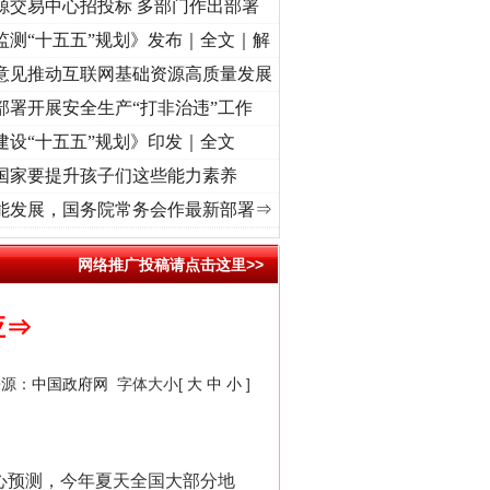
源交易中心招投标 多部门作出部署
监测“十五五”规划》发布｜全文｜解
意见推动互联网基础资源高质量发展
部署开展安全生产“打非治违”工作
建设“十五五”规划》印发｜全文
国家要提升孩子们这些能力素养
进复兴征程丨红船起航处 潮起..
·[视频]
一首歌的时间，读懂乐至的“诗与远方”
·[视频]
从
能发展，国务院常务会作最新部署⇒
新中国诞生的见证
网络推广投稿请点击这里>>
应⇒
来源：
中国政府网
字体大小[
大
中
小
]
心预测，今年夏天全国大部分地