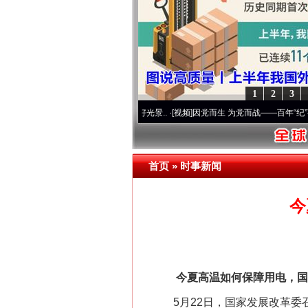
1
2
3
使命 奋进复兴征程丨宝塔山下好光景..
·[视频]
因党而生 为党而战——百年“纪”事⑧加强
在谋一域中谋全局
首页
»
时事新闻
今
今夏高温如何保障用电，国
5月22日，国家发展改革委召