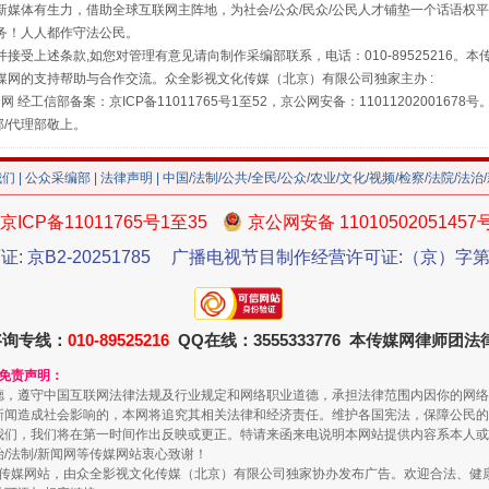
媒体有生力，借助全球互联网主阵地，为社会/公众/民众/公民人才铺垫一个话语权平
藏房
除了知识还要"留白"
务！人人都作守法公民。
接受上述条款,如您对管理有意见请向制作采编部联系，电话：010-89525216。
媒网的支持帮助与合作交流。众全影视文化传媒（北京）有限公司独家主办 :
网 经工信部备案：京ICP备11011765号1至52，京公网安备：11011202001678号
部/代理部敬上。
我们
|
公众采编部
|
法律声明
| 中国/法制/公共/全民/公众/农业/文化/视频/检察/法院/法治
京ICP备11011765号1至35
京公网安备 11010502051457
证: 京B2-20251785
广播电视节目制作经营许可证:（京）字第3
送你一朵小红花
咨询专线：
010-89525216
QQ在线：3555333776 本传媒网律师团
和免责声明：
德，遵守中国互联网法律法规及行业规定和网络职业道德，承担法律范围内因你的网络
新闻造成社会影响的，本网将追究其相关法律和经济责任。维护各国宪法，保障公民的
我们，我们将在第一时间作出反映或更正。特请来函来电说明本网站提供内容系本人或
治/法制/新闻网等传媒网站衷心致谢！
新闻网等传媒网站，由众全影视文化传媒（北京）有限公司独家协办发布广告。欢迎合法、