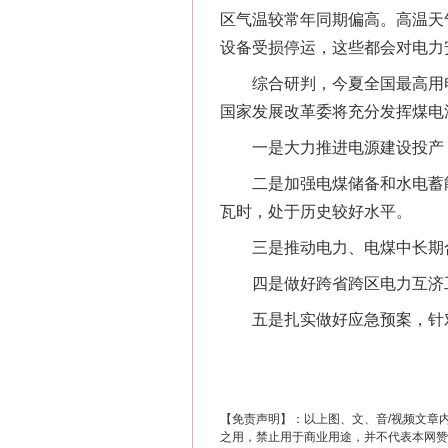
区气温较常年同期偏高。高温天
习近平的博鳌关键词
设备受损停运，这些都会对电力
综合研判，今夏全国最高用电负
国家发展改革委将充分发挥煤电
一是大力推进电源建设投产，
二是加强电煤储备和水电蓄能，
瓦时，处于历史较好水平。
三是推动电力、电煤中长期合同
四是做好跨省跨区电力互济工
五是扎实做好应急预案，针对部
“刷贴”乱象丛生
【免责声明】：以上图、文、音/视频文章
之用，禁止用于商业用途，并不代表本网赞