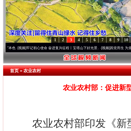
1
2
3
4
5
6
7
8
9
10
[视频]
牢记初心使命 奋进复兴征程丨宝塔山下好光景..
·[视频]
因党而生 为党而战——百年
首页
»
农业农村
农业农村部：促进新
农业农村部印发《新型