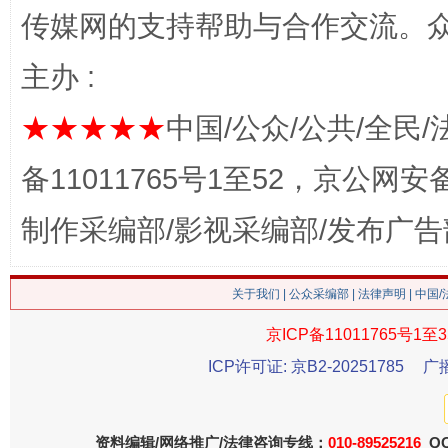
传媒网的支持帮助与合作交流。
主办 :
★★★★★
中国/公众/公共/全民/
这是一记警钟！
谢
备11011765号1至52，京公网安备：
制作采编部/影视采编部/发布广告
关于我们
|
公众采编部
|
法律声明
| 中国
京ICP备11011765号1至3
ICP许可证: 京B2-20251785
广
今
在谋一域中谋全局
资料编辑/网络推广/法律咨询专线：
010-89525216
QQ